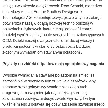
razie firmie z Winterthur ustanowienie światowego rekordu
zasięgu w zakresie e-ciężarówek. Reto Schmid, menedżer
sprzedaży e-truck Europe South w Designwerk
Technologies AG, komentuje „Zwycięstwo w tym przetargu
potwierdza naszą wiodącą pozycję technologiczną w
pojazdach użytkowych, które nie są „gotowe” i coraz
bardziej wyróżniają się na tle seryjnych pojazdów typowych
OEM. Dzięki naszej elastyczności oraz dużej wiedzy i
produkcji jesteśmy w stanie sprostać coraz bardziej
złożonym wymaganiom stawianym pojazdom”.
Pojazdy do zbiórki odpadów mają specjalne wymagania
Wysokie wymagania stawiane pojazdom na śmieci są
szczególnie widoczne w konstrukcji e-ciężarówek. Aby
sprostać szczególnym wyzwaniom wąskiego ruchu
drogowego, muszą mieć jak najmniejszą średnicę
zawracania i zazwyczaj dosyć zwarte wymiary. I w tym
właśnie miejscu pojawia się doświadczenie szwajcarskiego