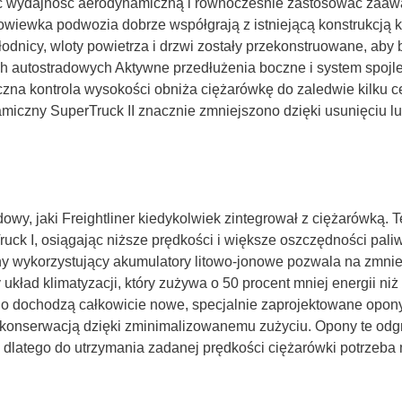
ać wydajność aerodynamiczną i równocześnie zastosować zaaw
wiewka podwozia dobrze współgrają z istniejącą konstrukcją ka
nicy, wloty powietrza i drzwi zostały przekonstruowane, aby był
h autostradowych Aktywne przedłużenia boczne i system spoj
zna kontrola wysokości obniża ciężarówkę do zaledwie kilku 
czny SuperTruck II znacznie zmniejszono dzięki usunięciu lus
wy, jaki Freightliner kiedykolwiek zintegrował z ciężarówką.
ruck I, osiągając niższe prędkości i większe oszczędności pal
ny wykorzystujący akumulatory litowo-jonowe pozwala na zmnie
 układ klimatyzacji, który zużywa o 50 procent mniej energii niż
o dochodzą całkowicie nowe, specjalnie zaprojektowane opony, 
 z konserwacją dzięki zminimalizowanemu zużyciu. Opony te od
 dlatego do utrzymania zadanej prędkości ciężarówki potrzeba 