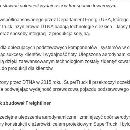
nstrować potencjał wydajności w transporcie towarowym.
spółfinansowanego przez Departament Energii USA, którego ce
uck inżynierowie DTNA badają technologie ciężkich – klasy t
raz sposoby integracji z produkcją seryjną.
 dla obiecujących podstawowych komponentów i systemów w ce
 sukcesy klientów i wydajność floty. Ulepszona aerodynamika
gią dzięki zaawansowanym technologiom zostały zidentyfikowan
do produkcji dla klientów.
dzony przez DTNA w 2015 roku, SuperTruck II przekroczył oczek
nie podwajając wydajność przewozową pojazdu podstawowego 
k zbudował Freightliner
dprzeciętne ulepszenia aerodynamiczne i zmniejszyć opór aerod
ny konstrukcji ciężarówki, celem projektowym SuperTruck II by