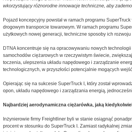
wkorzystujący różnorodne innowacje techniczne, aby zademo
Pojazd koncepcyjny powstał w ramach programu SuperTruck w
drogowym transporcie towarowym. W ramach programu SuperTr
użytkowych nowej generacji, techniczne sposoby ich rozwoju o
DTNA koncentruje się na opracowywaniu nowych technologii
samochodów ciężarowych w rzeczywistym świecie, zwiększając
toczenia, ulepszenia układu napędowego i zarządzanie ener
technologicznych, w przyszłości potencjalnie mogących wejść 
Opierając się na sukcesie SuperTruck I, który został wprowa
opon, układu napędowego i zarządzania energią, jednocześ
Najbardziej aerodynamiczna ciężarówka, jaką kiedykolwie
Inżynierowie firmy Freightliner byli w stanie osiągnąć pona
procent w stosunku do SuperTruck I. Zamiast radykalnej zmia