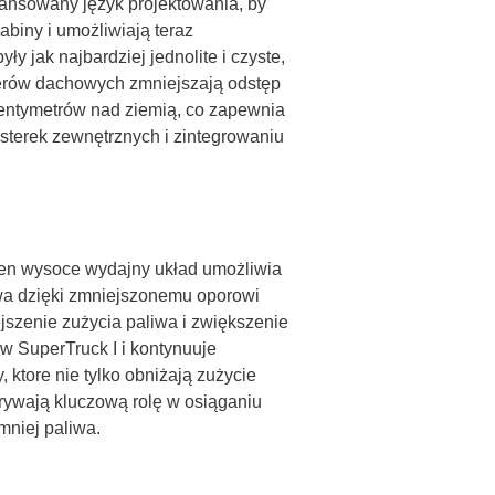
ansowany język projektowania, by
biny i umożliwiają teraz
y jak najbardziej jednolite i czyste,
lerów dachowych zmniejszają odstęp
centymetrów nad ziemią, co zapewnia
terek zewnętrznych i zintegrowaniu
 Ten wysoce wydajny układ umożliwia
iwa dzięki zmniejszonemu oporowi
jszenie zużycia paliwa i zwiększenie
 w SuperTruck I i kontynuuje
ktore nie tylko obniżają zużycie
grywają kluczową rolę w osiąganiu
mniej paliwa.