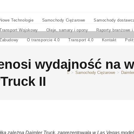
Nowe Technologie
Samochody Ciężarowe
Samochody dostawc
Transport Wojskowy
Oleje, samary i opony
Raporty branżowe i
Zabudowy
O transporcie 4.0
Transport 4.0
Kontakt
Poli
zenosi wydajność na 
>
Samochody Ciężarowe
>
Daimler
Truck II
ka zależna Daimler Truck, zaprezentowała w Las Vegas model F