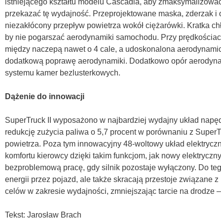
istniejącego kształtu modelu Cascadia, aby zmaksymalizow
przekazać tę wydajność. Przeprojektowane maska, zderzak i o
niezakłócony przepływ powietrza wokół ciężarówki. Kratka chłod
by nie pogarszać aerodynamiki samochodu. Przy prędkościac
między naczepą nawet o 4 cale, a udoskonalona aerodynamic
dodatkową poprawę aerodynamiki. Dodatkowo opór aerodynami
systemu kamer bezlusterkowych.
Dążenie do innowacji
SuperTruck II wyposażono w najbardziej wydajny układ napędo
redukcję zużycia paliwa o 5,7 procent w porównaniu z SuperT
powietrza. Poza tym innowacyjny 48-woltowy układ elektrycz
komfortu kierowcy dzięki takim funkcjom, jak nowy elektryczny
bezproblemową pracę, gdy silnik pozostaje wyłączony. Do teg
energii przez pojazd, ale także skracają przestoje związane
celów w zakresie wydajności, zmniejszając tarcie na drodze –
Tekst: Jarosław Brach