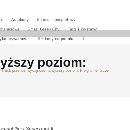
ze
Autobusy
Biznes Transportowy
 biznesowe
Smart Green City
Targi i Wystawy
tyka prywatności
Reklamy na portalu
wyższy poziom:
 Truck przenosi wydajność na wyższy poziom: Freightliner SuperTruck II
reightliner SuperTruck II,