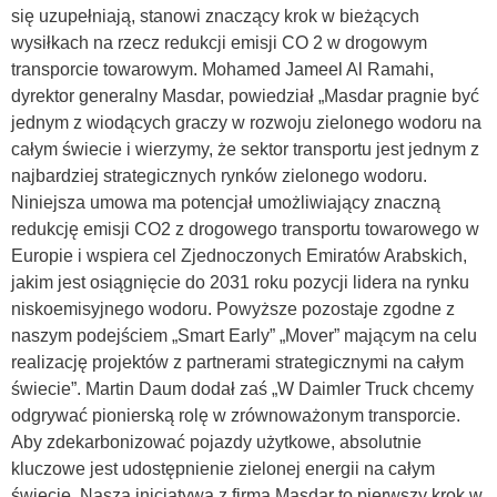
się uzupełniają, stanowi znaczący krok w bieżących
wysiłkach na rzecz redukcji emisji CO 2 w drogowym
transporcie towarowym. Mohamed Jameel Al Ramahi,
dyrektor generalny Masdar, powiedział „Masdar pragnie być
jednym z wiodących graczy w rozwoju zielonego wodoru na
całym świecie i wierzymy, że sektor transportu jest jednym z
najbardziej strategicznych rynków zielonego wodoru.
Niniejsza umowa ma potencjał umożliwiający znaczną
redukcję emisji CO2 z drogowego transportu towarowego w
Europie i wspiera cel Zjednoczonych Emiratów Arabskich,
jakim jest osiągnięcie do 2031 roku pozycji lidera na rynku
niskoemisyjnego wodoru. Powyższe pozostaje zgodne z
naszym podejściem „Smart Early” „Mover” mającym na celu
realizację projektów z partnerami strategicznymi na całym
świecie”. Martin Daum dodał zaś „W Daimler Truck chcemy
odgrywać pionierską rolę w zrównoważonym transporcie.
Aby zdekarbonizować pojazdy użytkowe, absolutnie
kluczowe jest udostępnienie zielonej energii na całym
świecie. Nasza inicjatywa z firmą Masdar to pierwszy krok w