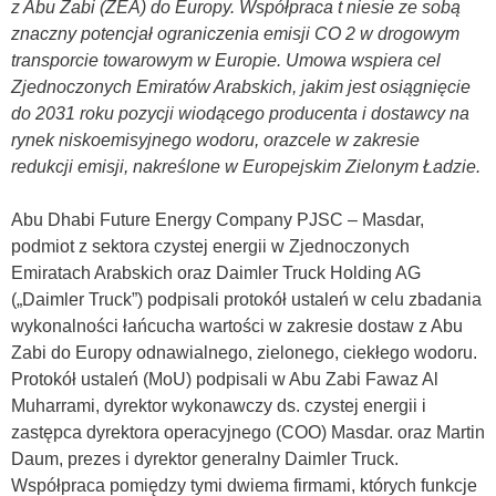
z Abu Zabi (ZEA) do Europy. Współpraca t niesie ze sobą
znaczny potencjał ograniczenia emisji CO 2 w drogowym
transporcie towarowym w Europie. Umowa wspiera cel
Zjednoczonych Emiratów Arabskich, jakim jest osiągnięcie
do 2031 roku pozycji wiodącego producenta i dostawcy na
rynek niskoemisyjnego wodoru, orazcele w zakresie
redukcji emisji, nakreślone w Europejskim Zielonym Ładzie.
Abu Dhabi Future Energy Company PJSC – Masdar,
podmiot z sektora czystej energii w Zjednoczonych
Emiratach Arabskich oraz Daimler Truck Holding AG
(„Daimler Truck”) podpisali protokół ustaleń w celu zbadania
wykonalności łańcucha wartości w zakresie dostaw z Abu
Zabi do Europy odnawialnego, zielonego, ciekłego wodoru.
Protokół ustaleń (MoU) podpisali w Abu Zabi Fawaz Al
Muharrami, dyrektor wykonawczy ds. czystej energii i
zastępca dyrektora operacyjnego (COO) Masdar. oraz Martin
Daum, prezes i dyrektor generalny Daimler Truck.
Współpraca pomiędzy tymi dwiema firmami, których funkcje