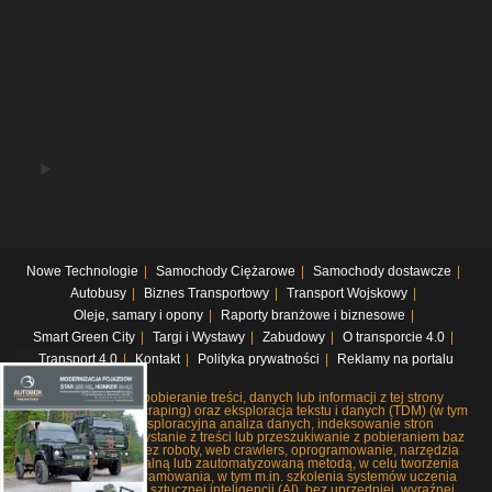
Nowe Technologie
Samochody Ciężarowe
Samochody dostawcze
Autobusy
Biznes Transportowy
Transport Wojskowy
Oleje, samary i opony
Raporty branżowe i biznesowe
Smart Green City
Targi i Wystawy
Zabudowy
O transporcie 4.0
Transport 4.0
Kontakt
Polityka prywatności
Reklamy na portalu
Systematyczne pobieranie treści, danych lub informacji z tej strony
internetowej (web scraping) oraz eksploracja tekstu i danych (TDM) (w tym
pobieranie i eksploracyjna analiza danych, indeksowanie stron
internetowych, korzystanie z treści lub przeszukiwanie z pobieraniem baz
danych), czy to przez roboty, web crawlers, oprogramowanie, narzędzia
lub dowolną manualną lub zautomatyzowaną metodą, w celu tworzenia
lub rozwoju oprogramowania, w tym m.in. szkolenia systemów uczenia
maszynowego lub sztucznej inteligencji (AI), bez uprzedniej, wyraźnej