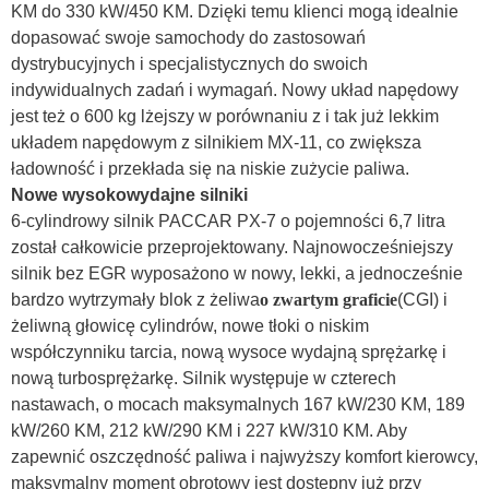
KM do 330 kW/450 KM. Dzięki temu klienci mogą idealnie
dopasować swoje samochody do zastosowań
dystrybucyjnych i specjalistycznych do swoich
indywidualnych zadań i wymagań. Nowy układ napędowy
jest też o 600 kg lżejszy w porównaniu z i tak już lekkim
układem napędowym z silnikiem MX-11, co zwiększa
ładowność i przekłada się na niskie zużycie paliwa.
Nowe wysokowydajne silniki
6-cylindrowy silnik PACCAR PX-7 o pojemności 6,7 litra
został całkowicie przeprojektowany. Najnowocześniejszy
silnik bez EGR wyposażono w nowy, lekki, a jednocześnie
bardzo wytrzymały blok z żeliwa
o zwartym graficie
(CGI) i
żeliwną głowicę cylindrów, nowe tłoki o niskim
współczynniku tarcia, nową wysoce wydajną sprężarkę i
nową turbosprężarkę. Silnik występuje w czterech
nastawach, o mocach maksymalnych 167 kW/230 KM, 189
kW/260 KM, 212 kW/290 KM i 227 kW/310 KM. Aby
zapewnić oszczędność paliwa i najwyższy komfort kierowcy,
maksymalny moment obrotowy jest dostępny już przy