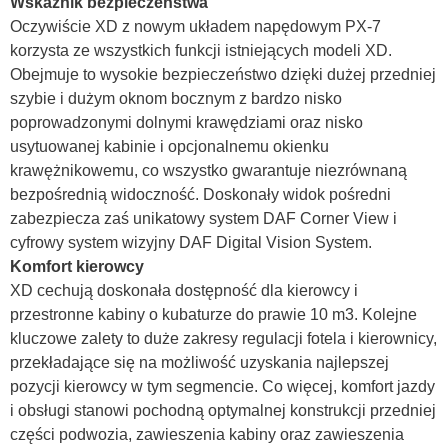
Wskaźnik bezpieczeństwa
Oczywiście XD z nowym układem napędowym PX-7
korzysta ze wszystkich funkcji istniejących modeli XD.
Obejmuje to wysokie bezpieczeństwo dzięki dużej przedniej
szybie i dużym oknom bocznym z bardzo nisko
poprowadzonymi dolnymi krawędziami oraz nisko
usytuowanej kabinie i opcjonalnemu okienku
krawężnikowemu, co wszystko gwarantuje niezrównaną
bezpośrednią widoczność. Doskonały widok pośredni
zabezpiecza zaś unikatowy system DAF Corner View i
cyfrowy system wizyjny DAF Digital Vision System.
Komfort kierowcy
XD cechują doskonała dostępność dla kierowcy i
przestronne kabiny o kubaturze do prawie 10 m3. Kolejne
kluczowe zalety to duże zakresy regulacji fotela i kierownicy,
przekładające się na możliwość uzyskania najlepszej
pozycji kierowcy w tym segmencie. Co więcej, komfort jazdy
i obsługi stanowi pochodną optymalnej konstrukcji przedniej
części podwozia, zawieszenia kabiny oraz zawieszenia