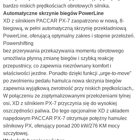
bardzo niskich prędkościach obrotowych silnika.
Automatyczne skrzynie biegów PowerLine
XD z silnikiem PACCAR PX-7 zaopatrzono w nową, 8-
biegową, w pełni automatyczną skrzynię przekładniową
PowerLine, oferującą optymalny zakres i stopnie przełożeń.
Powershifting
bez przerywania przekazywania momentu obrotowego
umożliwia płynną zmianę biegów i szybką reakcję
przepustnicy, co zapewnia niezrównany komfort i
właściwości jezdne. Ponadto dzięki funkcji „urge-to-move”
po zwolnieniu pedału hamulca nowa skrzynia biegów
zapewnia wyjątkową zwrotność przy niskich prędkościach,.
W połączeniu ze zoptymalizowanymi przełożeniami tylnej
osi, XD z silnikiem PX-7 przyczynia się do wysokiej
oszczędności paliwa. Do tego opcjonalnie XD z układem
napędowym PACCAR PX-7 otrzymuje potężny hamulec
silnikowy PX, oferujący ponad 200 kW/276 KM mocy
szczytowej.