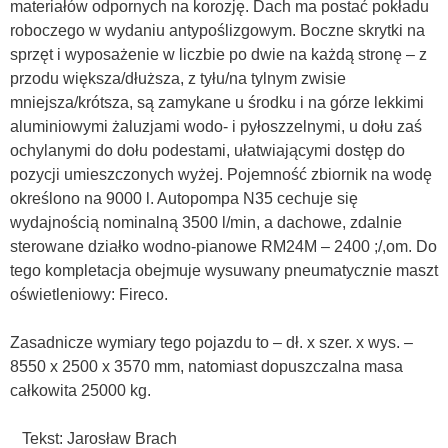
materiałów odpornych na korozję. Dach ma postać pokładu
roboczego w wydaniu antypoślizgowym. Boczne skrytki na
sprzęt i wyposażenie w liczbie po dwie na każdą stronę – z
przodu większa/dłuższa, z tyłu/na tylnym zwisie
mniejsza/krótsza, są zamykane u środku i na górze lekkimi
aluminiowymi żaluzjami wodo- i pyłoszzelnymi, u dołu zaś
ochylanymi do dołu podestami, ułatwiającymi dostęp do
pozycji umieszczonych wyżej. Pojemność zbiornik na wodę
określono na 9000 l. Autopompa N35 cechuje się
wydajnością nominalną 3500 l/min, a dachowe, zdalnie
sterowane działko wodno-pianowe RM24M – 2400 ;/,om. Do
tego kompletacja obejmuje wysuwany pneumatycznie maszt
oświetleniowy: Fireco.
Zasadnicze wymiary tego pojazdu to – dł. x szer. x wys. –
8550 x 2500 x 3570 mm, natomiast dopuszczalna masa
całkowita 25000 kg.
Tekst: Jarosław Brach