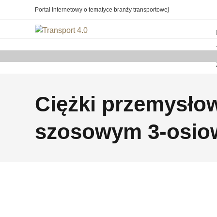
Portal internetowy o tematyce branży transportowej
Ciężki przemysło
szosowym 3-osio