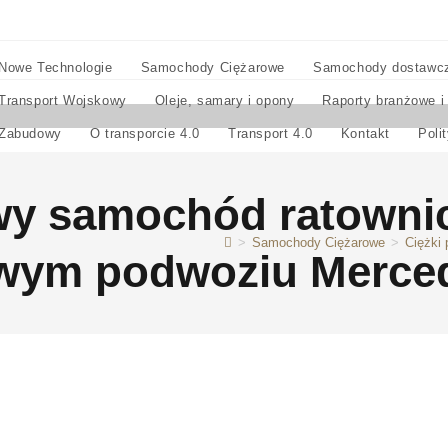
Nowe Technologie
Samochody Ciężarowe
Samochody dostawc
Transport Wojskowy
Oleje, samary i opony
Raporty branżowe i
Zabudowy
O transporcie 4.0
Transport 4.0
Kontakt
Poli
wy samochód ratowni
>
Samochody Ciężarowe
>
Ciężki
wym podwoziu Merced