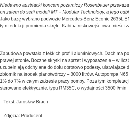
Niedawno austriacki koncern pożarniczy Rosenbauer przekaz
on zatem do serii modeli MT – Modular Technology, a jego od
Jako bazę wybrano podwozie Mercedes-Benz Econic 2635L ENA 
tym redukcji promienia skrętu. Kabina niskowejściowa mieści 
Zabudowa powstała z lekkich profili aluminiowych. Dach ma p
prawej stronie. Boczne skrytki na sprzęt i wyposażenie – w lic
uzupełniają odchylane do dołu obrotowo podesty, ułatwiające 
zbiornik na środek pianotwórczy – 3000 litrów. Autopompa N6
1% do 7% w całym zakresie pracy pompy. Poza tym kompletacj
sterowane elektrycznie, typu RM35C, o wydajności 3500 l/min
Tekst: Jarosław Brach
Zdjęcia: Producent