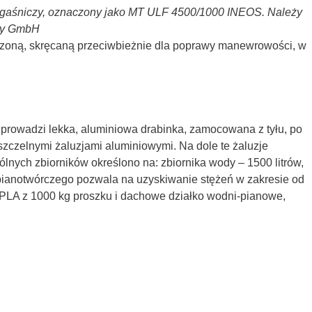
o-gaśniczy, oznaczony jako MT ULF 4500/1000 INEOS. Należy
any GmbH
czoną, skręcaną przeciwbieżnie dla poprawy manewrowości, w
prowadzi lekka, aluminiowa drabinka, zamocowana z tyłu, po
oszczelnymi żaluzjami aluminiowymi. Na dole te żaluzje
lnych zbiorników określono na: zbiornika wody – 1500 litrów,
 pianotwórczego pozwala na uzyskiwanie stężeń w zakresie od
PLA z 1000 kg proszku i dachowe działko wodni-pianowe,