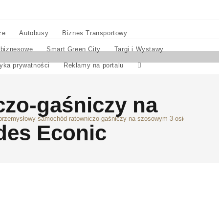
ze
Autobusy
Biznes Transportowy
 biznesowe
Smart Green City
Targi i Wystawy
tyka prywatności
Reklamy na portalu
czo-gaśniczy na
 przemysłowy samochód ratowniczo-gaśniczy na szosowym 3-osiowym podwo
es Econic