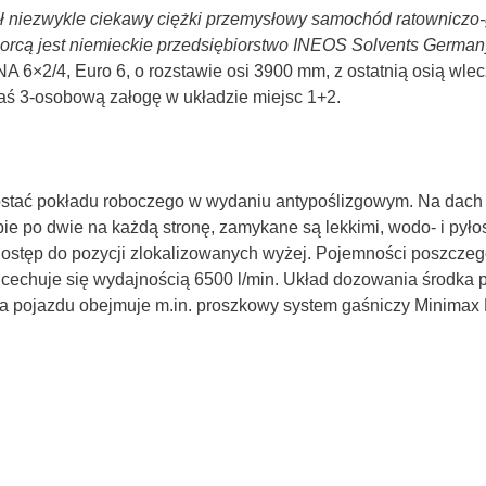
ał niezwykle ciekawy ciężki przemysłowy samochód ratownicz
biorcą jest niemieckie przedsiębiorstwo INEOS Solvents Germ
6×2/4, Euro 6, o rozstawie osi 3900 mm, z ostatnią osią wle
zaś 3-osobową załogę w układzie miejsc 1+2.
ostać pokładu roboczego w wydaniu antypoślizgowym. Na dach 
zbie po dwie na każdą stronę, zamykane są lekkimi, wodo- i pył
dostęp do pozycji zlokalizowanych wyżej. Pojemności poszczegó
5 cechuje się wydajnością 6500 l/min. Układ dozowania środka
a pojazdu obejmuje m.in. proszkowy system gaśniczy Minimax 