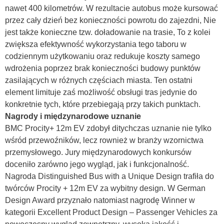
n
awet 400 kilometrów. W rezultacie autobus może kursować
przez cały dzień bez konieczności powrotu do zajezdni, Nie
jest także konieczne tzw. doładowanie na trasie, To z kolei
zwiększa efektywność wykorzystania tego taboru w
codziennym użytkowaniu oraz redukuje koszty samego
wdrożenia poprzez brak konieczności budowy punktów
zasilających w różnych częściach miasta. Ten ostatni
element limituje zaś możliwość obsługi tras jedynie do
konkretnie tych, które przebiegają przy takich punktach.
Nagrody i międzynarodowe uznanie
BMC Procity+ 12m EV zdobył ditychczas uznanie nie tylko
wśród przewoźników, lecz rownież w branży wzornictwa
przemysłowego. Jury międzynarodowych konkursów
doceniło zarówno jego wygląd, jak i funkcjonalność.
Nagroda Distinguished Bus with a Unique Design trafiła do
twórców Procity + 12m EV za wybitny design. W German
Design Award przyznało natomiast nagrodę Winner w
kategorii Excellent Product Design – Passenger Vehicles za