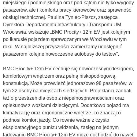
miejskiego i podmiejskiego oraz pod kątem nie tylko wygody
pasażerów, ale i komfortu pracy kierowców oraz sprawność
obsługi technicznej. Paulina Tyniec-Piszcz, zastępca
Dyrektora Departamentu Infrastruktury i Transportu UM
Wrocławia, wskazuje „BMC Procity+ 12m EV jest kolejnym
po Ikarusie pojazdem sprawdzanym we Wrocławiu w tym
roku. W najbliższej przyszłości zamierzamy udostępnić
pasażerom kolejne nowoczesne autobusy do testów”.
BMC Procity+ 12m EV cechuje się
nowoczesnym designem,
komfortowym wnętrzem oraz pełną niskopodłogową
konstrukcją. Może przewieźć jednorazowo 98 pasażerów, w
tym 32 osoby na miejscach siedzących. Projektanci zadbali
też o przestrzeń dla osób z niepełnosprawnościami oraz
opiekunów z wózkami dziecięcymi. Dodatkowo pojazd ma
klimatyzację oraz ergonomiczne wnętrze, co znacząco
podnosi komfort jazdy. Co równie ważne z czysto
eksploatacyjnego punktu widzenia, zasięg na jednym
ładowaniu
BMC Procity+ 12m EV może dochodzić do nawet