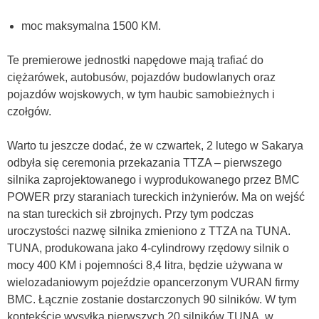
moc maksymalna 1500 KM.
Te premierowe jednostki napędowe mają trafiać do
ciężarówek, autobusów, pojazdów budowlanych oraz
pojazdów wojskowych, w tym haubic samobieżnych i
czołgów.
Warto tu jeszcze dodać, że w czwartek, 2 lutego w Sakarya
odbyła się ceremonia przekazania TTZA – pierwszego
silnika zaprojektowanego i wyprodukowanego przez BMC
POWER przy staraniach tureckich inżynierów. Ma on wejść
na stan tureckich sił zbrojnych. Przy tym podczas
uroczystości nazwę silnika zmieniono z TTZA na TUNA.
TUNA, produkowana jako 4-cylindrowy rzędowy silnik o
mocy 400 KM i pojemności 8,4 litra, będzie używana w
wielozadaniowym pojeździe opancerzonym VURAN firmy
BMC. Łącznie zostanie dostarczonych 90 silników. W tym
kontekście wysyłka pierwszych 20 silników TUNA, w