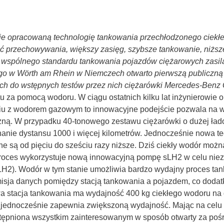
lnie opracowaną technologię tankowania przechłodzonego cie
ść przechowywania, większy zasięg, szybsze tankowanie, niżs
ko wspólnego standardu tankowania pojazdów ciężarowych zasil
o w Wörth am Rhein w Niemczech otwarto pierwszą publiczną s
ych do wstępnych testów przez nich ciężarówki Mercedes-Benz
rtu za pomocą wodoru. W ciągu ostatnich kilku lat inżynierowie
iu z wodorem gazowym to innowacyjne podejście pozwala na w
zną. W przypadku 40-tonowego zestawu ciężarówki o dużej ład
onanie dystansu 1000 i więcej kilometrów. Jednocześnie nowa t
ne są od pięciu do sześciu razy niższe. Dziś ciekły wodór moż
proces wykorzystuje nową innowacyjną pompę sLH2 w celu niezn
H2). Wodór w tym stanie umożliwia bardzo wydajny proces tank
smisja danych pomiędzy stacją tankowania a pojazdem, co dod
 stacja tankowania ma wydajność 400 kg ciekłego wodoru na 
 a jednocześnie zapewnia zwiększoną wydajność. Mając na cel
stępniona wszystkim zainteresowanym w sposób otwarty za po