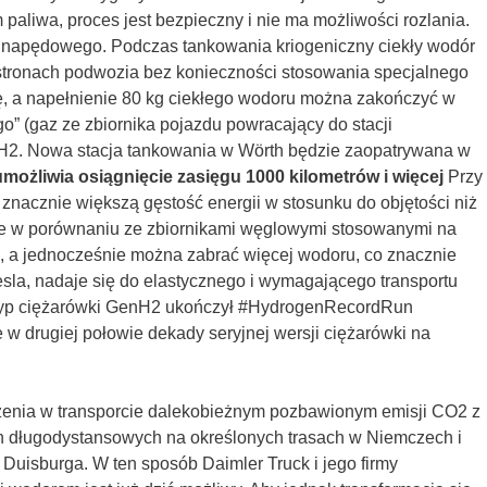
paliwa, proces jest bezpieczny i nie ma możliwości rozlania.
 napędowego. Podczas tankowania kriogeniczny ciekły wodór
stronach podwozia bez konieczności stosowania specjalnego
, a napełnienie 80 kg ciekłego wodoru można zakończyć w
o” (gaz ze zbiornika pojazdu powracający do stacji
 sLH2. Nowa stacja tankowania w Wörth będzie zaopatrywana w
możliwia osiągnięcie zasięgu 1000 kilometrów i więcej
Przy
znacznie większą gęstość energii w stosunku do objętości niż
zne w porównaniu ze zbiornikami węglowymi stosowanymi na
ć, a jednocześnie można zabrać więcej wodoru, co znacznie
sla, nadaje się do elastycznego i wymagającego transportu
totyp ciężarówki GenH2 ukończył #HydrogenRecordRun
w drugiej połowie dekady seryjnej wersji ciężarówki na
czenia w transporcie dalekobieżnym pozbawionym emisji CO2 z
 długodystansowych na określonych trasach w Niemczech i
Duisburga. W ten sposób Daimler Truck i jego firmy