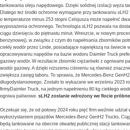
tankowania oleju napędowego. Dzięki solidnej izolacji węża ta
Dlatego też środki ochronne wymagane przy tankowaniu sLH2
o temperaturze minus 253 stopni Celsjusza może napełnić dwa
wyposażenia ochronnego. Technologia sLH2 pozwala na dosta
ciągu dziesięciu do piętnastu minut. Wreszcie, w nowym proces
benzynowej), w związku z czym do napełniania zbiorników potr
ciekły wodór przez Linde, posiadające największą na świecie 
opracowywaniu napędów na bazie wodoru Daimler Truck preferuj
gazowy wodór. W rezultacie zbiorniki ciężarówki z ogniwami 
wodór gazowy. A dzięki niższemu ciśnieniu są również znaczn
zwiększa zasięg taboru. To sprawia, że Mercedes-Benz GenH2 T
długodystansowego. Zostało to wykazane we wrześniu 2023 r
firmyDaimler Truck, na jednym napełnieniu 80 kg ciekłego wod
ogniwa paliwowe.
sLH2 zostanie wdrożony we flocie próbn
Oczekuje się, że od połowy 2024 roku pięć firm weźmie udzia
wykorzystaniem pojazdów Mercedes-Benz GenH2 Trucks. Ciągn
będą tankowane na obecnie otwartej publicznej stacji tankowan