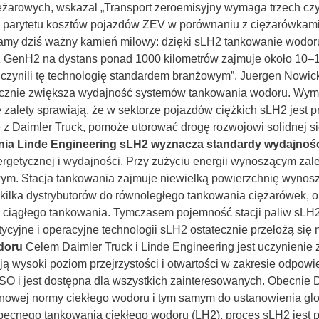
iężarowych, wskazal „Transport zeroemisyjny wymaga trzech c
z parytetu kosztów pojazdów ZEV w porównaniu z ciężarówkami 
gamy dziś ważny kamień milowy: dzięki sLH2 tankowanie wodoru 
GenH2 na dystans ponad 1000 kilometrów zajmuje około 10–1
 uczynili tę technologię standardem branżowym”. Juergen Nowic
acznie zwiększa wydajność systemów tankowania wodoru. Wymag
ne zalety sprawiają, że w sektorze pojazdów ciężkich sLH2 jest
z Daimler Truck, pomoże utorować drogę rozwojowi solidnej si
nia Linde Engineering sLH2 wyznacza standardy wydajnoś
getycznej i wydajności. Przy zużyciu energii wynoszącym zal
 Stacja tankowania zajmuje niewielką powierzchnię wynoszą
st kilka dystrybutorów do równoległego tankowania ciężarówek, 
zin ciągłego tankowania. Tymczasem pojemność stacji paliw s
ycyjne i operacyjne technologii sLH2 ostatecznie przełożą się 
doru
Celem Daimler Truck i Linde Engineering jest uczynienie
ują wysoki poziom przejrzystości i otwartości w zakresie odpow
SO i jest dostępna dla wszystkich zainteresowanych. Obecnie 
ia nowej normy ciekłego wodoru i tym samym do ustanowienia g
ecnego tankowania ciekłego wodoru (LH2), proces sLH2 jest 