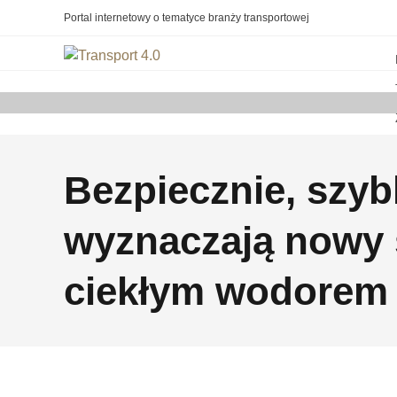
Portal internetowy o tematyce branży transportowej
Bezpiecznie, szybk
wyznaczają nowy 
ciekłym wodorem