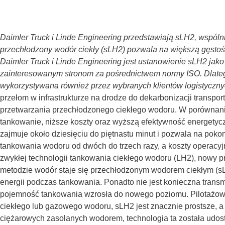
Daimler Truck i Linde Engineering przedstawiają sLH2, wspó
przechłodzony wodór ciekły (sLH2) pozwala na większą gęsto
Daimler Truck i Linde Engineering jest ustanowienie sLH2 ja
zainteresowanym stronom za pośrednictwem normy ISO. Dlateg
wykorzystywana również przez wybranych klientów logistyczn
przełom w infrastrukturze na drodze do dekarbonizacji transpo
przetwarzania przechłodzonego ciekłego wodoru. W porównan
tankowanie, niższe koszty oraz wyższą efektywność energetyc
zajmuje około dziesięciu do piętnastu minut i pozwala na pok
tankowania wodoru od dwóch do trzech razy, a koszty operacyj
zwykłej technologii tankowania ciekłego wodoru (LH2), nowy 
metodzie wodór staje się przechłodzonym wodorem ciekłym (sL
energii podczas tankowania. Ponadto nie jest konieczna tran
pojemność tankowania wzrosła do nowego poziomu. Pilotażowa
ciekłego lub gazowego wodoru, sLH2 jest znacznie prostsze,
ciężarowych zasolanych wodorem, technologia ta została udo