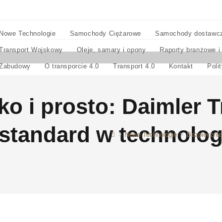
Nowe Technologie
Samochody Ciężarowe
Samochody dostawc
Transport Wojskowy
Oleje, samary i opony
Raporty branżowe i
Zabudowy
O transporcie 4.0
Transport 4.0
Kontakt
Poli
o i prosto: Daimler T
standard w technolog
>
Nowe Technologie
>
Bezpiecznie