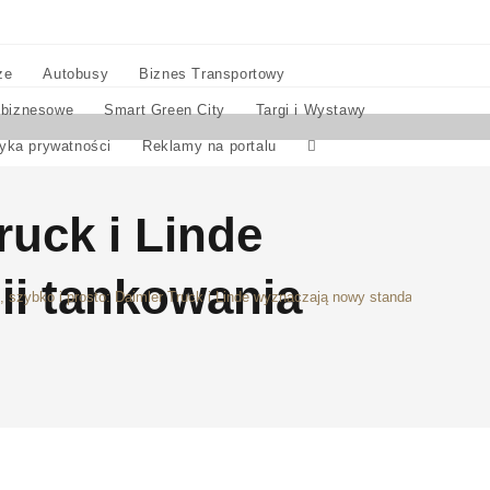
ze
Autobusy
Biznes Transportowy
 biznesowe
Smart Green City
Targi i Wystawy
tyka prywatności
Reklamy na portalu
ruck i Linde
ii tankowania
, szybko i prosto: Daimler Truck i Linde wyznaczają nowy standard w techno