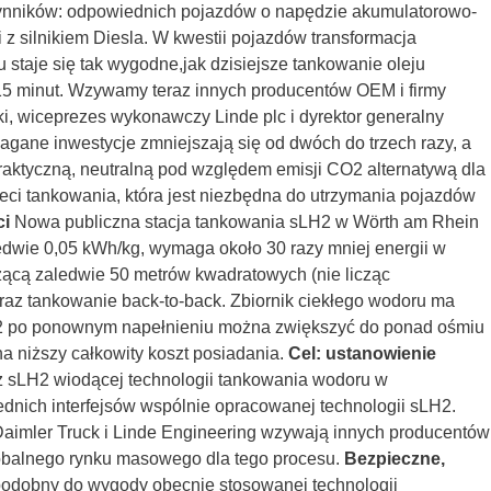
zynników: odpowiednich pojazdów o napędzie akumulatorowo-
z silnikiem Diesla. W kwestii pojazdów transformacja
staje się tak wygodne,jak dzisiejsze tankowanie oleju
5 minut. Wzywamy teraz innych producentów OEM i firmy
ki, wiceprezes wykonawczy Linde plc i dyrektor generalny
ane inwestycje zmniejszają się od dwóch do trzech razy, a
 praktyczną, neutralną pod względem emisji CO2 alternatywą dla
eci tankowania, która jest niezbędna do utrzymania pojazdów
ci
Nowa publiczna stacja tankowania sLH2 w Wörth am Rhein
edwie 0,05 kWh/kg, wymaga około 30 razy mniej energii w
cą zaledwie 50 metrów kwadratowych (nie licząc
oraz tankowanie back-to-back. Zbiornik ciekłego wodoru ma
LH2 po ponownym napełnieniu można zwiększyć do ponad ośmiu
na niższy całkowity koszt posiadania.
Cel: ustanowienie
 z sLH2 wiodącej technologii tankowania wodoru w
iednich interfejsów wspólnie opracowanej technologii sLH2.
Daimler Truck i Linde Engineering wzywają innych producentów
lobalnego rynku masowego dla tego procesu.
Bezpieczne,
podobny do wygody obecnie stosowanej technologii