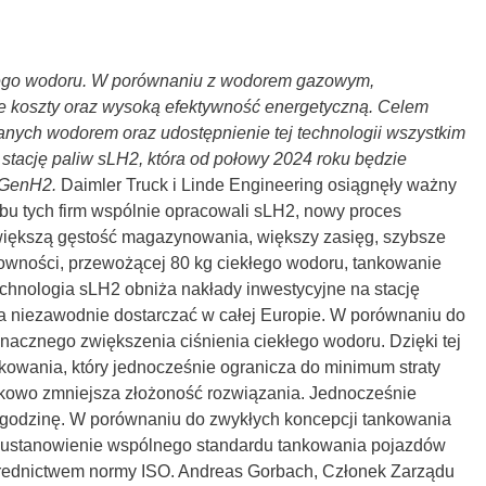
kłego wodoru. W porównaniu z wodorem gazowym,
ze koszty oraz wysoką efektywność energetyczną. Celem
anych wodorem oraz udostępnienie tej technologii wszystkim
tację paliw sLH2, która od połowy 2024 roku będzie
 GenH2.
Daimler Truck i Linde Engineering osiągnęły ważny
 obu tych firm wspólnie opracowali sLH2, nowy proces
iększą gęstość magazynowania, większy zasięg, szybsze
owności, przewożącej 80 kg ciekłego wodoru, tankowanie
echnologia sLH2 obniża nakłady inwestycyjne na stację
na niezawodnie dostarczać w całej Europie. W porównaniu do
acznego zwiększenia ciśnienia ciekłego wodoru. Dzięki tej
owania, który jednocześnie ogranicza do minimum straty
atkowo zmniejsza złożoność rozwiązania. Jednocześnie
godzinę. W porównaniu do zwykłych koncepcji tankowania
u ustanowienie wspólnego standardu tankowania pojazdów
średnictwem normy ISO. Andreas Gorbach, Członek Zarządu