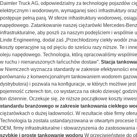
Daimler Truck AG, odpowiedzialny za technologię pojazdów c
elektrycznym i wodorowym, wymaganej sieci infrastruktury ora
postępuje pełną parą. W sferze infrastruktury wodorowej, osią
napędowego. Zatankowanie naszej ciężarówki Mercedes-Benz 
infrastrukturalne, aby poszli za naszym podejściem i wspólnie
Linde Engineering, dodał zaś „Przechłodzony ciekły wodór zn
koszty operacyjne są od pięciu do sześciu razy niższe. Te i in
oleju napędowego. Technologia, którą opracowaliśmy wspólnie 
w ruchu i nienaruszonych łańcuchów dostaw”.
Stacja tankowa
w Niemczech wyznacza standardy w zakresie efektywności ener
porównaniu z konwencjonalnym tankowaniem wodorem gazowym.
dystrybutora) i pozwala na konfiguracje, w których możliwe je
pojemność czterech ton, co wystarcza na około dziesięć god
ton dziennie. Oczekuje się, że niższe początkowe koszty inwest
standardu branżowego w zakresie tankowania ciekłego wo
ciężarówkach o dużej ładowności. W rezultacie obie firmy ofer
Technologia ta została ustandaryzowana w otwartym procesie I
OEM, firmy infrastrukturalne i stowarzyszenia do zastosowan
szybkie i proste tankowanie wodoru
W przeciwieństwie do ob