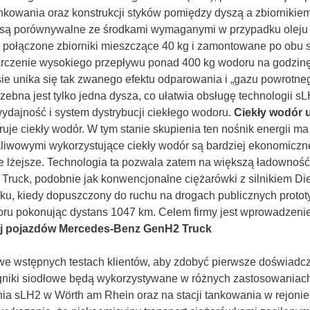
nkowania oraz konstrukcji styków pomiędzy dyszą a zbiornikiem 
 są porównywalne ze środkami wymaganymi w przypadku oleju
 połączone zbiorniki mieszczące 40 kg i zamontowane po obu 
rczenie wysokiego przepływu ponad 400 kg wodoru na godzinę
ie unika się tak zwanego efektu odparowania i „gazu powrotneg
zebna jest tylko jedna dysza, co ułatwia obsługę technologii
wydajność i system dystrybucji ciekłego wodoru.
Ciekły wodór u
e ciekły wodór. W tym stanie skupienia ten nośnik energii ma 
paliwowymi wykorzystujące ciekły wodór są bardziej ekonomic
ie lżejsze. Technologia ta pozwala zatem na większą ładownoś
ruck, podobnie jak konwencjonalne ciężarówki z silnikiem Die
oku, kiedy dopuszczony do ruchu na drogach publicznych pro
oru pokonując dystans 1047 km. Celem firmy jest wprowadzenie 
ej pojazdów Mercedes-Benz GenH2 Truck
ł we wstępnych testach klientów, aby zdobyć pierwsze doświad
iki siodłowe będą wykorzystywane w różnych zastosowaniach
ia sLH2 w Wörth am Rhein oraz na stacji tankowania w rejonie 