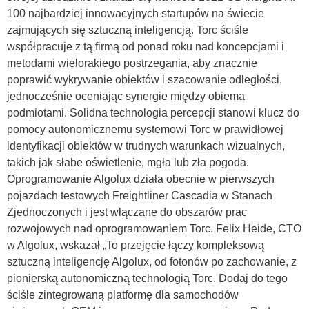
100 najbardziej innowacyjnych startupów na świecie
zajmujących się sztuczną inteligencją. Torc ściśle
współpracuje z tą firmą od ponad roku nad koncepcjami i
metodami wielorakiego postrzegania, aby znacznie
poprawić wykrywanie obiektów i szacowanie odległości,
jednocześnie oceniając synergie między obiema
podmiotami. Solidna technologia percepcji stanowi klucz do
pomocy autonomicznemu systemowi Torc w prawidłowej
identyfikacji obiektów w trudnych warunkach wizualnych,
takich jak słabe oświetlenie, mgła lub zła pogoda.
Oprogramowanie Algolux działa obecnie w pierwszych
pojazdach testowych Freightliner Cascadia w Stanach
Zjednoczonych i jest włączane do obszarów prac
rozwojowych nad oprogramowaniem Torc. Felix Heide, CTO
w Algolux, wskazał „To przejęcie łączy kompleksową
sztuczną inteligencję Algolux, od fotonów po zachowanie, z
pionierską autonomiczną technologią Torc. Dodaj do tego
ściśle zintegrowaną platformę dla samochodów