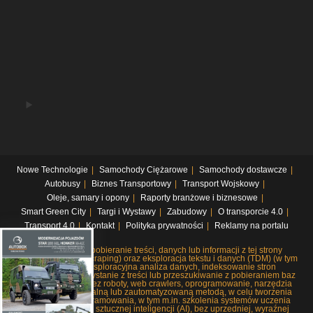
Nowe Technologie
Samochody Ciężarowe
Samochody dostawcze
Autobusy
Biznes Transportowy
Transport Wojskowy
Oleje, samary i opony
Raporty branżowe i biznesowe
Smart Green City
Targi i Wystawy
Zabudowy
O transporcie 4.0
Transport 4.0
Kontakt
Polityka prywatności
Reklamy na portalu
Systematyczne pobieranie treści, danych lub informacji z tej strony
internetowej (web scraping) oraz eksploracja tekstu i danych (TDM) (w tym
pobieranie i eksploracyjna analiza danych, indeksowanie stron
internetowych, korzystanie z treści lub przeszukiwanie z pobieraniem baz
danych), czy to przez roboty, web crawlers, oprogramowanie, narzędzia
lub dowolną manualną lub zautomatyzowaną metodą, w celu tworzenia
lub rozwoju oprogramowania, w tym m.in. szkolenia systemów uczenia
maszynowego lub sztucznej inteligencji (AI), bez uprzedniej, wyraźnej