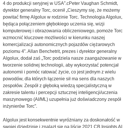
4 do produkcji seryjnej w USA”.cPeter Vaughan Schmidt,
dyrektor generalny Torc, ocenił „Cieszymy się, że możemy
powitać firmę Algolux w rodzinie Torc. Technologia Algolux,
będąca połączeniem głębokiego uczenia się, wizji
komputerowej i obrazowania obliczeniowego, pomoże Torc
wzmocnić kluczowe możliwości w kierunku naszej
komercjalizacji autonomicznych pojazdów ciężarowych
poziomu 4”. Allan Benchetrit, prezes i dyrektor generalny
Algolux, dodał zaś „Torc podziela nasze zaangażowanie w
tworzenie solidnej technologii, aby wykorzystać potencjał
autonomii i pomóc ratować życie, co jest jednym z wielu
powodów, dla których łączenie sił ma sens dla naszych
zespołów. Zespół z głęboką wiedzą specjalistyczną w
zakresie talentu i percepcji sztucznej inteligencji/uczenia
maszynowego (AI/ML) uzupełnia już doświadczony zespół
inżynierów Torc”.
Algolux jest konsekwentnie wyróżniany za doskonałość w
swojej dziedzinie i znalazł się na liście 2021 CB Insights AI