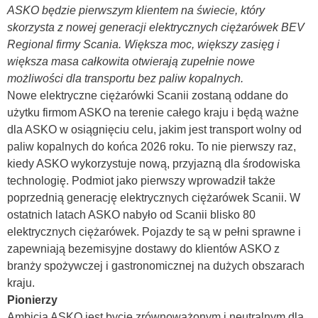
ASKO będzie pierwszym klientem na świecie, który
skorzysta z nowej generacji elektrycznych ciężarówek BEV
Regional firmy Scania. Większa moc, większy zasięg i
większa masa całkowita otwierają zupełnie nowe
możliwości dla transportu bez paliw kopalnych.
Nowe elektryczne ciężarówki Scanii zostaną oddane do
użytku firmom ASKO na terenie całego kraju i będą ważne
dla ASKO w osiągnięciu celu, jakim jest transport wolny od
paliw kopalnych do końca 2026 roku. To nie pierwszy raz,
kiedy ASKO wykorzystuje nową, przyjazną dla środowiska
technologię. Podmiot jako pierwszy wprowadził także
poprzednią generację elektrycznych ciężarówek Scanii. W
ostatnich latach ASKO nabyło od Scanii blisko 80
elektrycznych ciężarówek. Pojazdy te są w pełni sprawne i
zapewniają bezemisyjne dostawy do klientów ASKO z
branży spożywczej i gastronomicznej na dużych obszarach
kraju.
Pionierzy
Ambicją ASKO jest bycie zrównoważonym i neutralnym dla