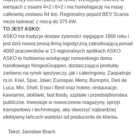
wersjach z osiami 4×2 i 6×2 i ma homologację na masę
całkowitą zestawu 64 ton. Regionalny pojazd BEV Scania
może ładować z mocą do 375 kW.
TO JEST ASKO:
ASKO ma tradycje dostaw żywności sięgające 1866 roku i
jest dziś nowoczesną firmą logistyczną zatrudniającą ponad
4000 pracowników w 13 regionalnych spółkach ASKO.
ASKO to hurtownia wiodącego norweskiego domu
handlowego NorgesGruppen, dostarczająca produkty
zarówno na rynek spożywczy, jak i cateringowy. Zaopatruje
m.in. Kiwi, Spar, Joker, Eurospar, Meny, Bunnpris, Deli de
Luca, Mix, Shell, Esso i Best oraz hotele, restauracje,
kawiarnie, stołówki, fast foody, szpitale i przedsiębiorstwa
publiczne. Inwestuje w nowoczesne magazyny, sprzęt
transportowy i technologię, aby stworzyć najbardziej
efektywny łańcuch wartości od producenta do klienta.
Tekst: Jarosław Brach