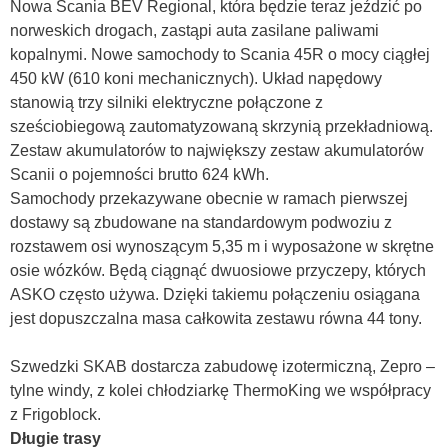
Nowa Scania BEV Regional, która będzie teraz jeździć po
norweskich drogach, zastąpi auta zasilane paliwami
kopalnymi. Nowe samochody to Scania 45R o mocy ciągłej
450 kW (610 koni mechanicznych). Układ napędowy
stanowią trzy silniki elektryczne połączone z
sześciobiegową zautomatyzowaną skrzynią przekładniową.
Zestaw akumulatorów to największy zestaw akumulatorów
Scanii o pojemności brutto 624 kWh.
Samochody przekazywane obecnie w ramach pierwszej
dostawy są zbudowane na standardowym podwoziu z
rozstawem osi wynoszącym 5,35 m i wyposażone w skrętne
osie wózków. Będą ciągnąć dwuosiowe przyczepy, których
ASKO często używa. Dzięki takiemu połączeniu osiągana
jest dopuszczalna masa całkowita zestawu równa 44 tony.
Szwedzki SKAB dostarcza zabudowę izotermiczną, Zepro –
tylne windy, z kolei chłodziarkę ThermoKing we współpracy
z Frigoblock.
Długie trasy