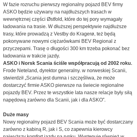
W fazie rozruchu pierwszy regionalny pojazd BEV firmy
ASKO będzie używany na najdłuższych trasach w
wewnętrznej części Østfold, które do tej pory wymagały
ładowania na trasie. W dłuższej perspektywie najdłuższe
trasy, które prowadzą z Vestby do Kragerø, też będą
pokonywane nowymi ciężarówkami BEV Regional z
przyczepami. Trasę o długości 300 km trzeba pokonać bez
ładowania w trakcie jazdy.
ASKO i Norsk Scania ściśle współpracują od 2002 roku.
Frode Neteland, dyrektor generalny. w norweskiej Scanii,
stwierdził „Scania jest dumna i szczęśliwa, że może
dostarczyć firmie ASKO pierwsze na świecie regionalne
pojazdy BEV. Przez te wszystkie lata nasze relacje były siłą
napędową zarówno dla Scanii, jak i dla ASKO”.
Duże masy
Nowy regionalny pojazd BEV Scania może być dostarczany
zarówno z kabiną R, jak i S, co zapewnia kierowcy
najwyższy komfort jazdy na rynku. Występuje również w