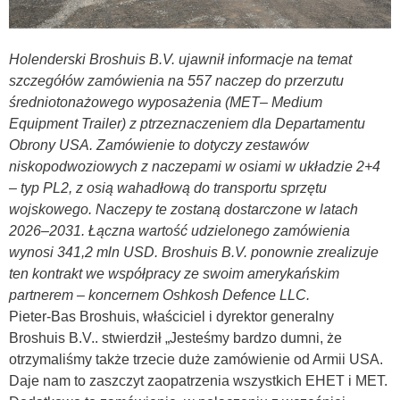
Holenderski Broshuis B.V. ujawnił informacje na temat
szczegółów zamówienia na 557 naczep do przerzutu
średniotonażowego wyposażenia (MET– Medium
Equipment Trailer) z ptrzeznaczeniem dla Departamentu
Obrony USA. Zamówienie to dotyczy zestawów
niskopodwoziowych z naczepami w osiami w układzie 2+4
– typ PL2, z osią wahadłową do transportu sprzętu
wojskowego. Naczepy te zostaną dostarczone w latach
2026–2031. Łączna wartość udzielonego zamówienia
wynosi 341,2 mln USD. Broshuis B.V. ponownie zrealizuje
ten kontrakt we współpracy ze swoim amerykańskim
partnerem – koncernem Oshkosh Defence LLC.
Pieter-Bas Broshuis, właściciel i dyrektor generalny
Broshuis B.V.. stwierdził „Jesteśmy bardzo dumni, że
otrzymaliśmy także trzecie duże zamówienie od Armii USA.
Daje nam to zaszczyt zaopatrzenia wszystkich EHET i MET.