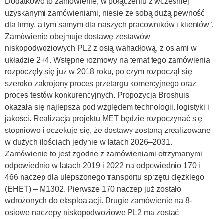
Dodatkowo to zamówienie, w połączeniu z wcześniej
uzyskanymi zamówieniami, niesie ze sobą dużą pewność
dla firmy, a tym samym dla naszych pracowników i klientów”.
Zamówienie obejmuje dostawę zestawów
niskopodwoziowych PL2 z osią wahadłową, z osiami w
układzie 2+4. Wstępne rozmowy na temat tego zamówienia
rozpoczęły się już w 2018 roku, po czym rozpoczął się
szeroko zakrojony proces przetargu komercyjnego oraz
proces testów konkurencyjnych. Propozycja Broshuis
okazała się najlepsza pod względem technologii, logistyki i
jakości. Realizacja projektu MET będzie rozpoczynać się
stopniowo i oczekuje się, że dostawy zostaną zrealizowane
w dużych ilościach jedynie w latach 2026–2031.
Zamówienie to jest zgodne z zamówieniami otrzymanymi
odpowiednio w latach 2019 i 2022 na odpowiednio 170 i
466 naczep dla ulepszonego transportu sprzętu ciężkiego
(EHET) – M1302. Pierwsze 170 naczep już zostało
wdrożonych do eksploatacji. Drugie zamówienie na 8-
osiowe naczepy niskopodwoziowe PL2 ma zostać