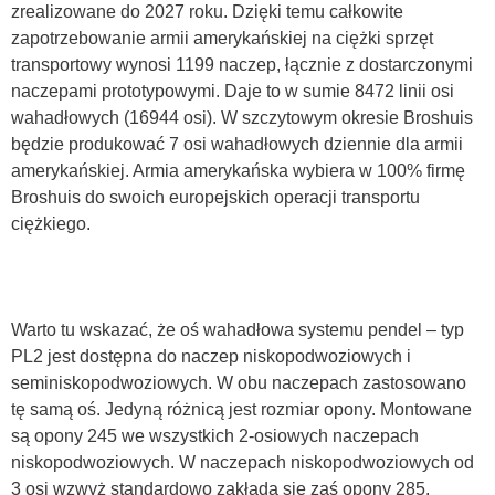
zrealizowane do 2027 roku. Dzięki temu całkowite
zapotrzebowanie armii amerykańskiej na ciężki sprzęt
transportowy wynosi 1199 naczep, łącznie z dostarczonymi
naczepami prototypowymi. Daje to w sumie 8472 linii osi
wahadłowych (16944 osi). W szczytowym okresie Broshuis
będzie produkować 7 osi wahadłowych dziennie dla armii
amerykańskiej. Armia amerykańska wybiera w 100% firmę
Broshuis do swoich europejskich operacji transportu
ciężkiego.
Warto tu wskazać, że oś wahadłowa systemu pendel – typ
PL2 jest dostępna do naczep niskopodwoziowych i
seminiskopodwoziowych. W obu naczepach zastosowano
tę samą oś. Jedyną różnicą jest rozmiar opony. Montowane
są opony 245 we wszystkich 2-osiowych naczepach
niskopodwoziowych. W naczepach niskopodwoziowych od
3 osi wzwyż standardowo zakłada się zaś opony 285.