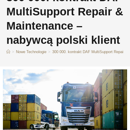
MultiSupport Repair &
Maintenance –
nabywcą polski klient
>
Nowe Technologie
>
300 000. kontrakt DAF MultiSupport Repair & 