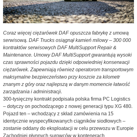
Coraz więcej ciężarówek DAF opuszcza fabrykę z umową
serwisową. DAF Trucks osiągnął kamień milowy – 300 000
kontraktów serwisowych DAF MultiSupport Repair &
Maintenance. Umowy DAF MultiSupport gwarantują wysoki
czas sprawności pojazdu dzięki odpowiedniej konserwacji
ciężarówek. Zapewniają również operatorom transportowym
maksymalne bezpieczeństwo przy koszcie za kilometr
znanym z góry oraz najlepszą w danym momencie łatwość
zarządzania i administracji.
300-tysięczny kontrakt podpisała polska firma PC Logistics
– dotyczy on pochodzącego z nowej generacji typu XG 480.
Pojazd ten – wchodzący z skład zamówienia na 15
identycznie wyspecyfikowanych ciągników siodłowych –
zostanie oddany do eksploatacji w celu przewozu w Europie
Zachodniej płynnych surowców w kontenerach