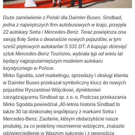
Duże zamówienie z Polski dla Daimler Buses. Sindbad,
jedna z największych firm autobusowych w kraju, przejęła
22 autokary Setra i Mercedes-Benz. Teraz powiększa ona
swoją flotę Setra o dwanaście nowych pojazdów, w tym
sześć piętrowych autokarów S 531 DT. A kupując dziesięć
sztuk Mercedes-Benz Tourismo, wybrała typ od wielu lat
będący najpopularniejszym modelem autokaru
turystycznego w Polsce.
Mirko Sgodda, szef marketingu, sprzedaży i obsługi klienta
w Daimler Buses przekazał symboliczny klucz do nowych
pojazdów Ryszardowi Wójcikowi, dyrektorowi
zarządzającemu Sindbad sp. z o. o. Podczas przekazania
Mirko Sgodda powiedział „40-letnia historia Sindbad to
także 30 lat doskonałej współpracy z markami Setra i
Mercedes-Benz. Zaufanie, którym obdarzyliście nasze
produkty, za co jesteśmy niezmiernie wdzięczni, znalazło
odzwierciedlenie w Waszym sukcesie i z pewnością